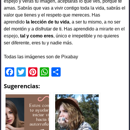
espejo y verás tu imagen, aceptarás lo que ves, porque te
amas. Sabrás que vas a vivir contigo toda la vida, sabrás el
valor que tienes y el respeto que mereces. Has
aprendido
la lección de tu vida
, a ser tu mismo, a no ser
del montón y a disfrutar de ti. Has aprendido a
mirarte en el
espejo
,
tal
y
como ere
s
, único e irrepetible y no quieres
ser diferente, eres tu y nadie más.
Todas las imágenes son de Pixabay
F
T
Pi
W
C
a
wi
nt
h
o
Sugerencias:
c
tt
er
at
m
e
er
e
s
p
b
st
A
ar
o
p
tir
o
p