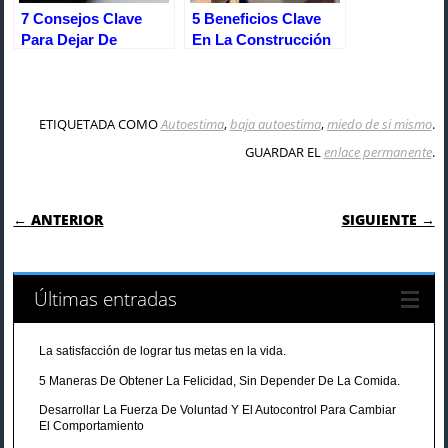
7 Consejos Clave
5 Beneficios Clave
Para Dejar De
En La Construcción
Sabotear Tu Propia
De Confianza En Si
Vida
Mismo
ETIQUETADA COMO
Autoestima
,
baja autoestima
,
miedo de si mismo
.
GUARDAR EL
enlace permanente
.
NAVEGACIÓN DE ENTRADAS
← ANTERIOR
SIGUIENTE →
Últimas entradas
La satisfacción de lograr tus metas en la vida.
5 Maneras De Obtener La Felicidad, Sin Depender De La Comida.
Desarrollar La Fuerza De Voluntad Y El Autocontrol Para Cambiar
El Comportamiento