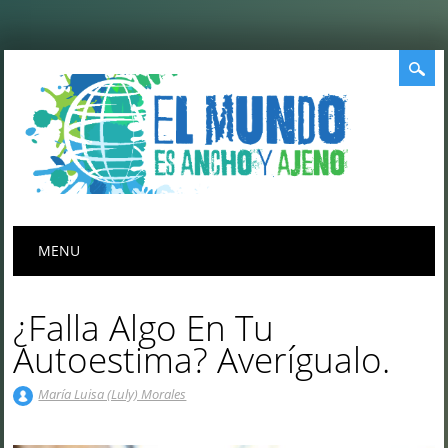
Menú principal
Saltar
MENU
al
contenido
¿Falla Algo En Tu
Autoestima? Averígualo.
María Luisa (Luly) Morales