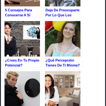
k
5 Consejos Para
Deja De Preocuparte
Conocerse A Sí
Por Lo Que Los
Mismo
Otros Piensan De Ti
¿Crees En Tu Propio
¿Qué Percepción
Potencial?
Tienes De Ti Misma?
La Autoestima