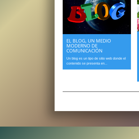
EL BLOG, UN MEDIO
MODERNO DE
COMUNICACIÓN
Un blog es un tipo de sitio web donde el
contenido se presenta en...