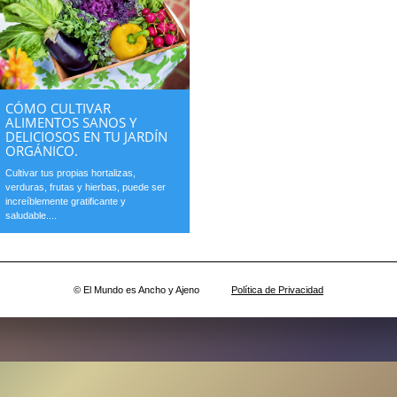
CÓMO CULTIVAR
ALIMENTOS SANOS Y
DELICIOSOS EN TU JARDÍN
ORGÁNICO.
Cultivar tus propias hortalizas,
verduras, frutas y hierbas, puede ser
increíblemente gratificante y
saludable....
© El Mundo es Ancho y Ajeno
Política de Privacidad