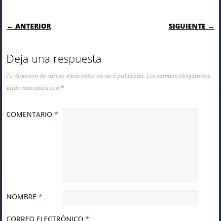
NAVEGACIÓN DE ENTRADAS
← ANTERIOR
SIGUIENTE →
Deja una respuesta
Tu dirección de correo electrónico no será publicada.
Los campos obligatorios
están marcados con
*
COMENTARIO
*
NOMBRE
*
CORREO ELECTRÓNICO
*