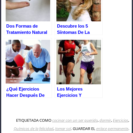
Dos Formas de
Descubre los 5
Tratamiento Natural
Síntomas De La
Para Curar la
Fatiga Suprarrenal
Diabetes
¿Qué Ejercicios
Los Mejores
Hacer Después De
Ejercicios Y
Los 50 Para Tener
Suplementos
Una Salud A Toda
Quemagrasas Para
Prueba?
Mujeres
ETIQUETADA COMO
cocinar con un ser querido
,
dormir
,
Ejercicios
,
Químicos de la felicidad
,
tomar sol
. GUARDAR EL
enlace permanente
.