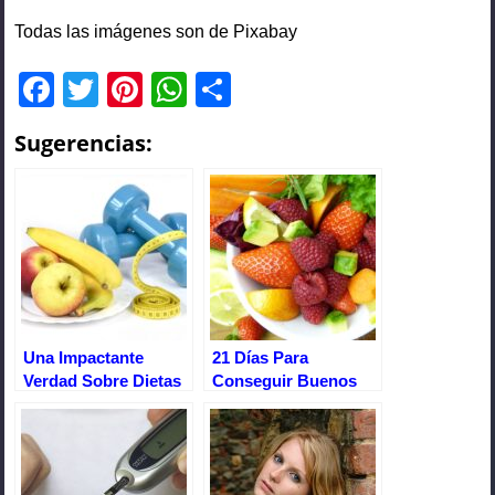
Todas las imágenes son de Pixabay
F
T
Pi
W
C
a
wi
nt
h
o
Sugerencias:
c
tt
er
at
m
e
er
e
s
p
b
st
A
ar
o
p
tir
o
p
k
Una Impactante
21 Días Para
Verdad Sobre Dietas
Conseguir Buenos
Y Ejercicios
Hábitos Alimentarios