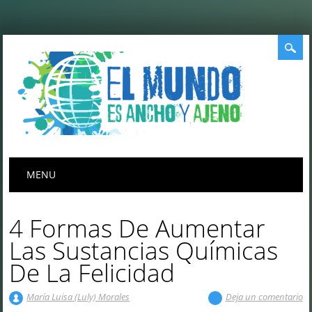
Menú principal
Saltar
MENU
al
contenido
4 Formas De Aumentar
Las Sustancias Químicas
De La Felicidad
María Luisa (Luly) Morales
Deja un comentario