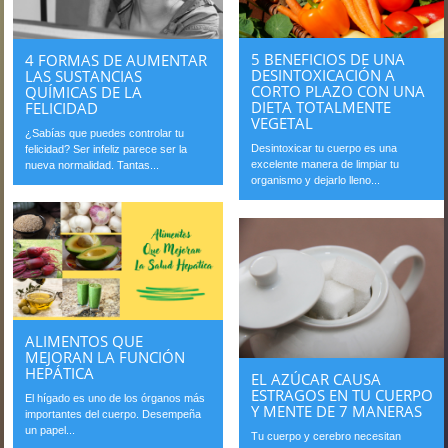
5 BENEFICIOS DE UNA
4 FORMAS DE AUMENTAR
DESINTOXICACIÓN A
LAS SUSTANCIAS
CORTO PLAZO CON UNA
QUÍMICAS DE LA
DIETA TOTALMENTE
FELICIDAD
VEGETAL
¿Sabías que puedes controlar tu
Desintoxicar tu cuerpo es una
felicidad? Ser infeliz parece ser la
excelente manera de limpiar tu
nueva normalidad. Tantas...
organismo y dejarlo lleno...
ALIMENTOS QUE
MEJORAN LA FUNCIÓN
HEPÁTICA
EL AZÚCAR CAUSA
ESTRAGOS EN TU CUERPO
El hígado es uno de los órganos más
Y MENTE DE 7 MANERAS
importantes del cuerpo. Desempeña
un papel...
Tu cuerpo y cerebro necesitan