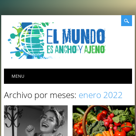
Menú principal
Saltar
MENU
al
contenido
Archivo por meses:
enero 2022