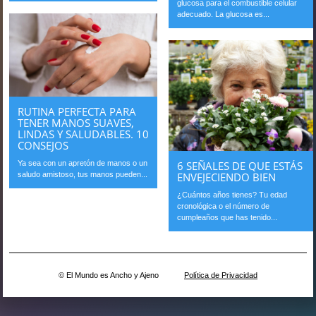
glucosa para el combustible celular
adecuado. La glucosa es...
RUTINA PERFECTA PARA
TENER MANOS SUAVES,
LINDAS Y SALUDABLES. 10
CONSEJOS
6 SEÑALES DE QUE ESTÁS
Ya sea con un apretón de manos o un
ENVEJECIENDO BIEN
saludo amistoso, tus manos pueden...
¿Cuántos años tienes? Tu edad
cronológica o el número de
cumpleaños que has tenido...
© El Mundo es Ancho y Ajeno
Política de Privacidad