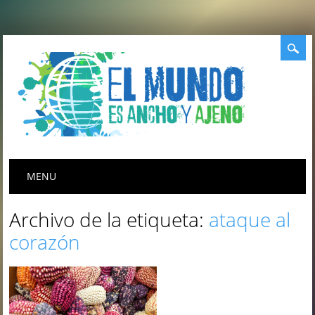
Menú principal
Saltar
MENU
al
contenido
Archivo de la etiqueta:
ataque al
corazón