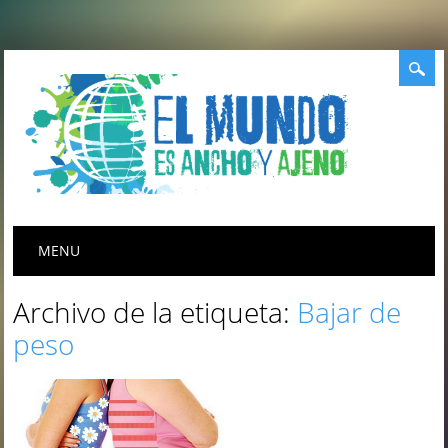
Menú principal
Saltar
MENU
al
contenido
Archivo de la etiqueta:
Bajar de
peso