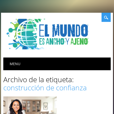
Menú principal
Saltar
MENU
al
contenido
Archivo de la etiqueta:
construcción de confianza