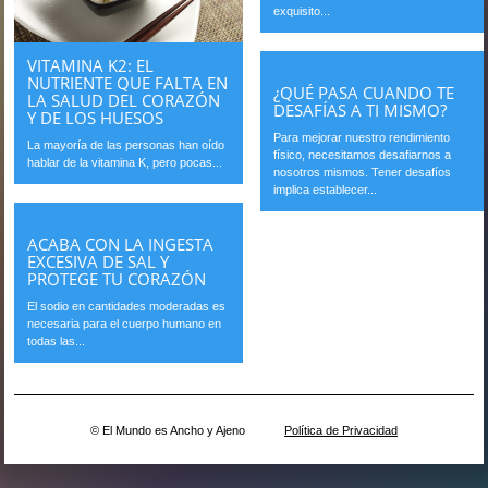
exquisito...
VITAMINA K2: EL
NUTRIENTE QUE FALTA EN
¿QUÉ PASA CUANDO TE
LA SALUD DEL CORAZÓN
DESAFÍAS A TI MISMO?
Y DE LOS HUESOS
Para mejorar nuestro rendimiento
La mayoría de las personas han oído
físico, necesitamos desafiarnos a
hablar de la vitamina K, pero pocas...
nosotros mismos. Tener desafíos
implica establecer...
ACABA CON LA INGESTA
EXCESIVA DE SAL Y
PROTEGE TU CORAZÓN
El sodio en cantidades moderadas es
necesaria para el cuerpo humano en
todas las...
© El Mundo es Ancho y Ajeno
Política de Privacidad