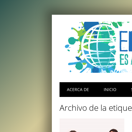
Menú principal
Saltar
ACERCA DE
INICIO
al
contenido
Archivo de la etiqu