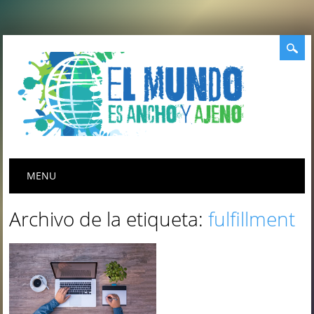
Menú principal
Saltar
MENU
al
contenido
Archivo de la etiqueta:
fulfillment