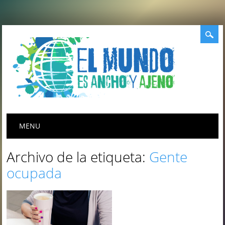
Menú principal
Saltar
MENU
al
contenido
Archivo de la etiqueta:
Gente
ocupada