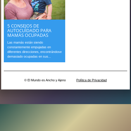
5 CONSEJOS DE
AUTOCUIDADO PARA
MAMÁS OCUPADAS
Las mamás están siendo
constantemente empujadas en
diferentes direcciones, encontrándose
demasiado ocupadas en sus...
© El Mundo es Ancho y Ajeno
Política de Privacidad