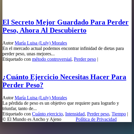
El Secreto Mejor Guardado Para Perder
Peso, Ahora Al Descubierto
Autor
María Luisa (Luly) Morales
En el mercado actual podemos encontrar infinidad de dietas para
perder peso, unas mejores...
Etiquetado con
método controversial
,
Perder peso
|
¿Cuánto Ejercicio Necesitas Hacer Para
Perder Peso?
Autor
María Luisa (Luly) Morales
La pérdida de peso es un objetivo que requiere para lograrlo y
triunfar, tanto de...
Etiquetado con
Cuánto ejercicio
,
Intensidad
,
Perder peso
,
Tiempo
|
© El Mundo es Ancho y Ajeno
Política de Privacidad