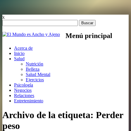
x
Buscar:
Menú principal
Saltar
Acerca de
al
Inicio
contenido
Salud
Nutrición
Belleza
Salud Mental
Ejercicios
Psicología
Negocios
Relaciones
Entretenimiento
Archivo de la etiqueta:
Perder
peso