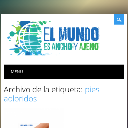
Menú principal
Saltar
MENU
al
contenido
Archivo de la etiqueta:
pies
aoloridos