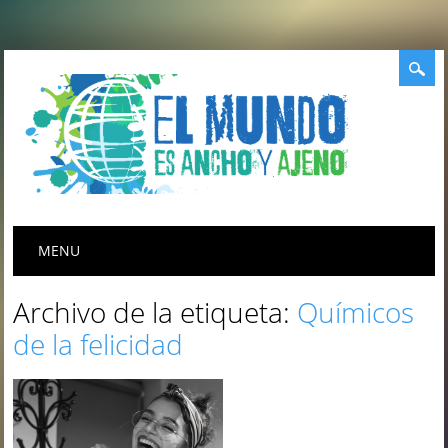
Menú principal
Saltar
MENU
al
contenido
Archivo de la etiqueta:
Químicos
de la felicidad