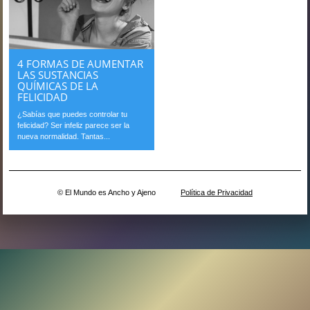
4 FORMAS DE AUMENTAR
LAS SUSTANCIAS
QUÍMICAS DE LA
FELICIDAD
¿Sabías que puedes controlar tu
felicidad? Ser infeliz parece ser la
nueva normalidad. Tantas...
© El Mundo es Ancho y Ajeno
Política de Privacidad