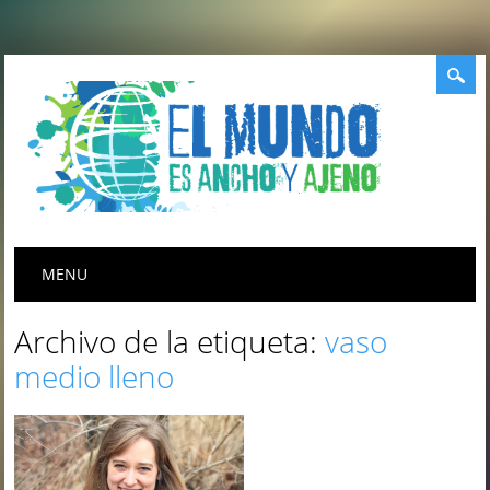
Menú principal
Saltar
MENU
al
contenido
Archivo de la etiqueta:
vaso
medio lleno