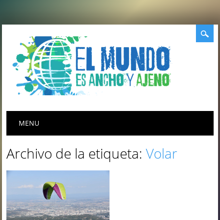
Menú principal
Saltar
MENU
al
contenido
Archivo de la etiqueta:
Volar