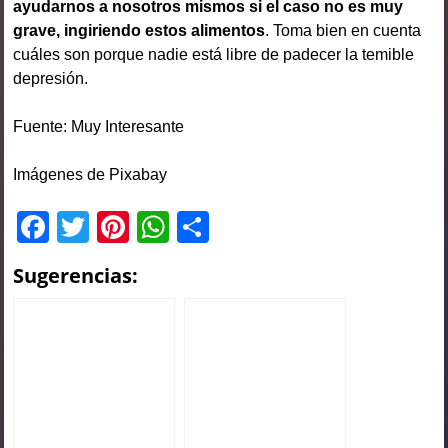
ayudarnos a nosotros mismos si el caso no es muy
grave, ingiriendo estos alimentos
. Toma bien en cuenta
cuáles son porque nadie está libre de padecer la temible
depresión.
Fuente: Muy Interesante
Imágenes de Pixabay
F
T
Pi
W
C
a
wi
nt
h
o
Sugerencias:
c
tt
er
at
m
e
er
e
s
p
b
st
A
ar
o
p
tir
o
p