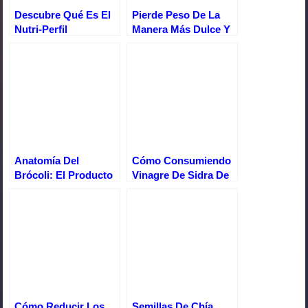
k
Descubre Qué Es El
Pierde Peso De La
Nutri-Perfil
Manera Más Dulce Y
Metabólico
Deliciosa
Anatomía Del
Cómo Consumiendo
Brócoli: El Producto
Vinagre De Sidra De
Perfecto Que Nos Da
Manzana Aumenté
La Naturaleza
Mis Defensas
Cómo Reducir Los
Semillas De Chía,