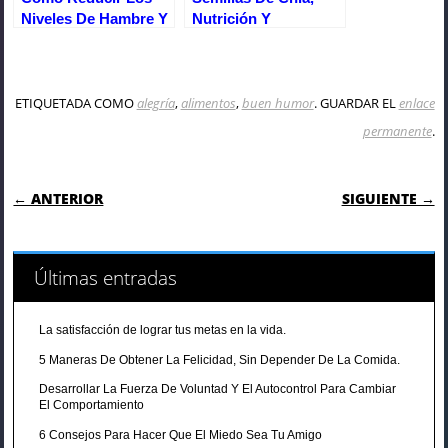
Niveles De Hambre Y
Nutrición Y
5 Consejos Para Un
Beneficios Para La
Desayuno Saludable
Salud
ETIQUETADA COMO
alegría
,
alimentos
,
buen humor
. GUARDAR EL
enlace
permanente
.
NAVEGACIÓN DE ENTRADAS
← ANTERIOR
SIGUIENTE →
Últimas entradas
La satisfacción de lograr tus metas en la vida.
5 Maneras De Obtener La Felicidad, Sin Depender De La Comida.
Desarrollar La Fuerza De Voluntad Y El Autocontrol Para Cambiar
El Comportamiento
6 Consejos Para Hacer Que El Miedo Sea Tu Amigo