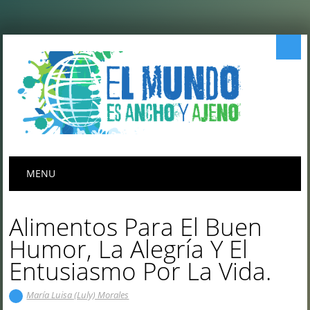
Menú principal
Saltar
MENU
al
contenido
Alimentos Para El Buen
Humor, La Alegría Y El
Entusiasmo Por La Vida.
María Luisa (Luly) Morales