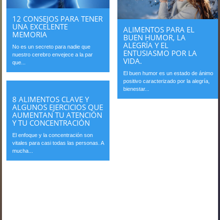
12 CONSEJOS PARA TENER
UNA EXCELENTE
ALIMENTOS PARA EL
MEMORIA
BUEN HUMOR, LA
ALEGRÍA Y EL
No es un secreto para nadie que
ENTUSIASMO POR LA
nuestro cerebro envejece a la par
VIDA.
que...
El buen humor es un estado de ánimo
positivo caracterizado por la alegría,
bienestar...
8 ALIMENTOS CLAVE Y
ALGUNOS EJERCICIOS QUE
AUMENTAN TU ATENCIÓN
Y TU CONCENTRACIÓN
El enfoque y la concentración son
vitales para casi todas las personas. A
mucha...