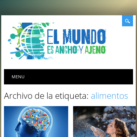
Menú principal
Saltar
MENU
al
contenido
Archivo de la etiqueta:
alimentos