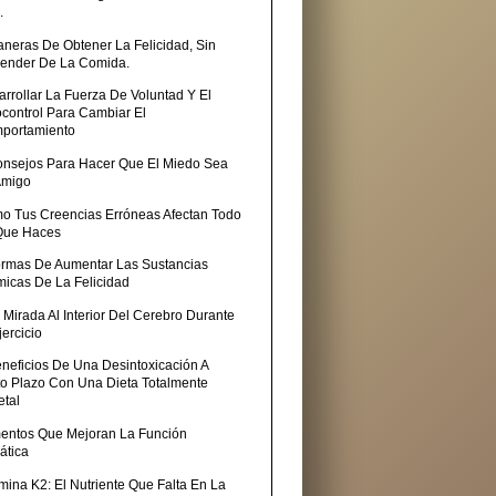
.
aneras De Obtener La Felicidad, Sin
ender De La Comida.
rrollar La Fuerza De Voluntad Y El
ocontrol Para Cambiar El
portamiento
onsejos Para Hacer Que El Miedo Sea
Amigo
o Tus Creencias Erróneas Afectan Todo
Que Haces
ormas De Aumentar Las Sustancias
micas De La Felicidad
Mirada Al Interior Del Cerebro Durante
jercicio
eneficios De Una Desintoxicación A
to Plazo Con Una Dieta Totalmente
etal
mentos Que Mejoran La Función
ática
mina K2: El Nutriente Que Falta En La