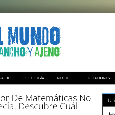
SALUD
PSICOLOGÍA
NEGOCIOS
RELACIONES
sor De Matemáticas No
Últ
ecía. Descubre Cuál
La s