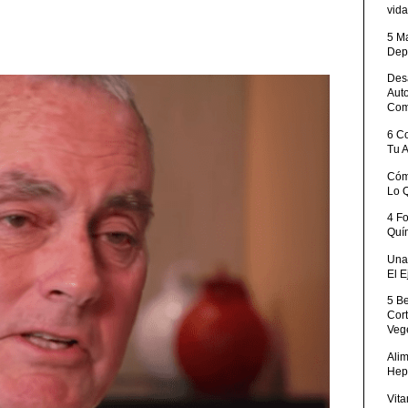
vida
5 M
Dep
Desa
Aut
Com
6 C
Tu 
Cóm
Lo 
4 F
Quí
Una 
El E
5 B
Cor
Veg
Ali
Hep
Vita