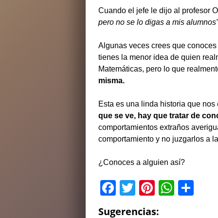
Cuando el jefe le dijo al profesor 
pero no se lo digas a mis alumnos”
Algunas veces crees que conoces 
tienes la menor idea de quien rea
Matemáticas, pero lo que realmen
misma.
Esta es una linda historia que no
que se ve, hay que tratar de con
comportamientos extraños averigua
comportamiento y no juzgarlos a la
¿Conoces a alguien así?
F
T
Pi
W
C
a
wi
nt
h
o
Sugerencias: