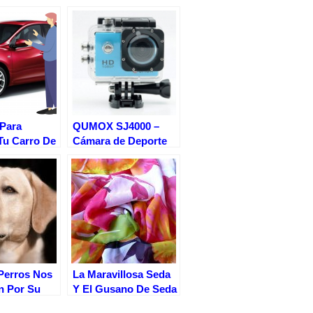
 Para
QUMOX SJ4000 –
Tu Carro De
Cámara de Deporte
 A
para casco
dad
Impermeable, Video
de Alta definición
1080p 720p
Perros Nos
La Maravillosa Seda
n Por Su
Y El Gusano De Seda
ia.