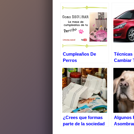
c
tt
er
at
m
e
er
e
s
p
b
st
A
ar
o
p
tir
o
p
k
Cumpleaños De
Técnicas
Perros
Cambiar 
Gasolina
Electrici
¿Crees que formas
Algunos 
parte de la sociedad
Asombra
de consumo?¿Eres
Inteligenc