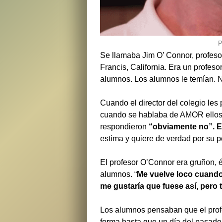
P
Se llamaba Jim O’ Connor, profeso
Francis, California. Era un profes
alumnos. Los alumnos le temían. N
Cuando el director del colegio les
cuando se hablaba de AMOR ellos 
respondieron
“obviamente no”. 
estima y quiere de verdad por su p
El profesor O’Connor era gruñon, él
alumnos. “
Me vuelve loco cuando 
me gustaría que fuese así, pero 
Los alumnos pensaban que el profe
forma hasta que un día del pasado