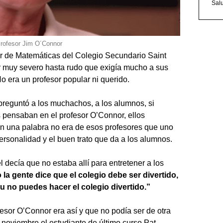
Sal
rofesor Jim O´Connor
r de Matemáticas del Colegio Secundario Saint
or muy severo hasta rudo que exigía mucho a sus
o era un profesor popular ni querido.
 preguntó a los muchachos, a los alumnos, si
pensaban en el profesor O’Connor, ellos
E
n una palabra no era de esos profesores que uno
ersonalidad y el buen trato que da a los alumnos.
 decía que no estaba allí para entretener a los
la gente dice que el colegio debe ser divertido,
tu no puedes hacer el colegio divertido.”
sor O’Connor era así y que no podía ser de otra
 noviembre el estudiante de último curso Pat