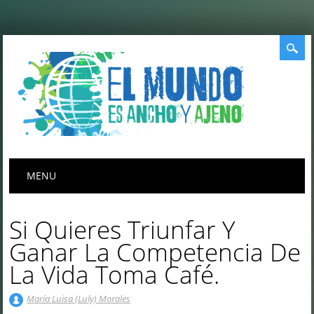
Menú principal
Saltar
MENU
al
contenido
Si Quieres Triunfar Y
Ganar La Competencia De
La Vida Toma Café.
María Luisa (Luly) Morales