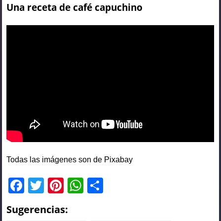
Una receta de café capuchino
Todas las imágenes son de Pixabay
F
T
Pi
W
C
a
wi
nt
h
o
Sugerencias:
c
tt
er
at
m