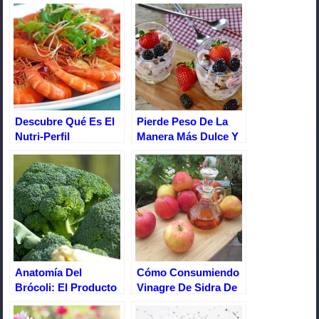
e
er
e
s
p
b
st
A
ar
o
p
tir
o
p
k
Descubre Qué Es El
Pierde Peso De La
Nutri-Perfil
Manera Más Dulce Y
Metabólico
Deliciosa
Anatomía Del
Cómo Consumiendo
Brócoli: El Producto
Vinagre De Sidra De
Perfecto Que Nos Da
Manzana Aumenté
La Naturaleza
Mis Defensas