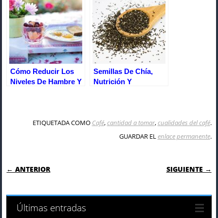
Cómo Reducir Los
Semillas De Chía,
Niveles De Hambre Y
Nutrición Y
5 Consejos Para Un
Beneficios Para La
Desayuno Saludable
Salud
ETIQUETADA COMO
Café
,
cantidad a tomar
,
cualidades del café
.
GUARDAR EL
enlace permanente
.
NAVEGACIÓN DE ENTRADAS
← ANTERIOR
SIGUIENTE →
Últimas entradas