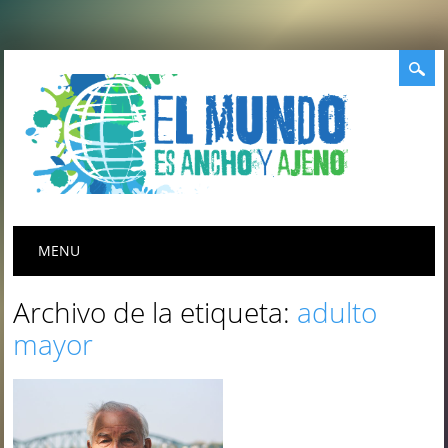
Menú principal
Saltar
MENU
al
contenido
Archivo de la etiqueta:
adulto
mayor