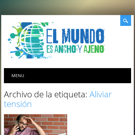
Menú principal
Saltar
MENU
al
contenido
Archivo de la etiqueta:
Aliviar
tensión