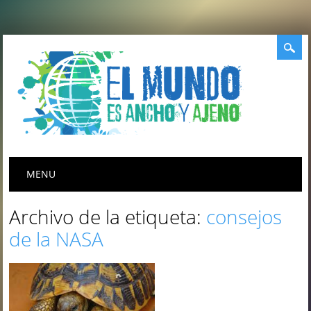
Menú principal
Saltar
MENU
al
contenido
Archivo de la etiqueta:
consejos
de la NASA