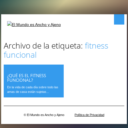
Menú principal
Saltar al contenido
Archivo de la etiqueta:
fitness
funcional
¿QUÉ ES EL FITNESS
FUNCIONAL?
En la vida de cada día sobre todo las
amas de casa están sujetas...
© El Mundo es Ancho y Ajeno
Política de Privacidad