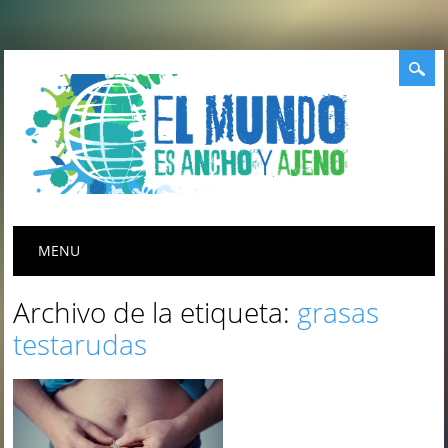
Menú principal
Saltar
MENU
al
contenido
Archivo de la etiqueta:
grasas
testarudas