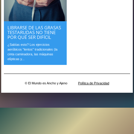
LIBRARSE DE LAS GRASAS
TESTARUDAS NO TIENE
POR QUÉ SER DIFÍCIL
¿Sabías esto? Los ejercicios
aeróbicos “lentos” tradicionales (la
cinta caminadora, las máquinas
elípticas y...
© El Mundo es Ancho y Ajeno
Política de Privacidad