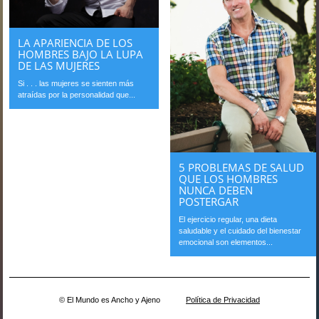
LA APARIENCIA DE LOS
HOMBRES BAJO LA LUPA
DE LAS MUJERES
Si . . . las mujeres se sienten más
atraídas por la personalidad que...
5 PROBLEMAS DE SALUD
QUE LOS HOMBRES
NUNCA DEBEN
POSTERGAR
El ejercicio regular, una dieta
saludable y el cuidado del bienestar
emocional son elementos...
© El Mundo es Ancho y Ajeno
Política de Privacidad