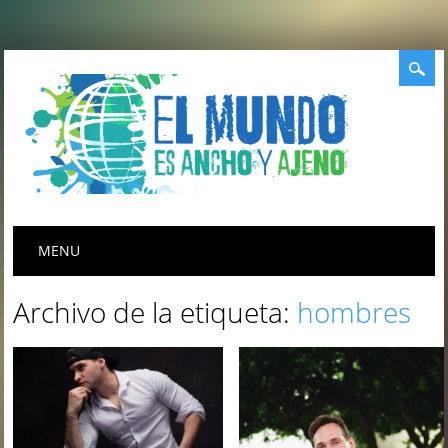
Menú principal
Saltar
MENU
al
contenido
Archivo de la etiqueta:
hombres