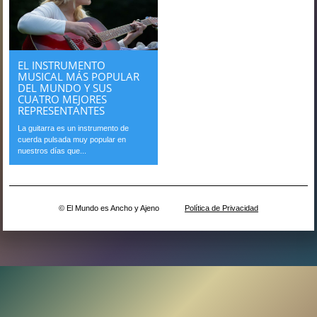
EL INSTRUMENTO
MUSICAL MÁS POPULAR
DEL MUNDO Y SUS
CUATRO MEJORES
REPRESENTANTES
La guitarra es un instrumento de
cuerda pulsada muy popular en
nuestros días que...
© El Mundo es Ancho y Ajeno
Política de Privacidad