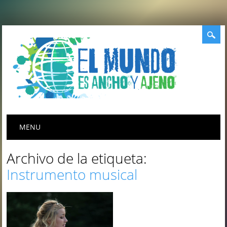
Menú principal
Saltar
MENU
al
contenido
Archivo de la etiqueta:
Instrumento musical