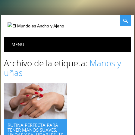
Menú principal
Saltar
MENU
al
contenido
Archivo de la etiqueta:
Manos y
uñas
RUTINA PERFECTA PARA
TENER MANOS SUAVES,
LINDAS Y SALUDABLES. 10