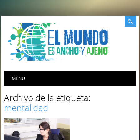
Menú principal
Saltar
MENU
al
contenido
Archivo de la etiqueta:
mentalidad