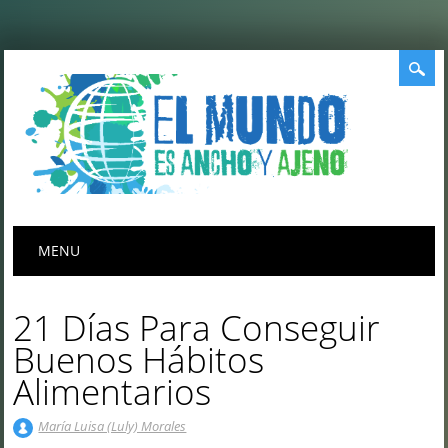
Menú principal
Saltar
MENU
al
contenido
21 Días Para Conseguir
Buenos Hábitos
Alimentarios
María Luisa (Luly) Morales