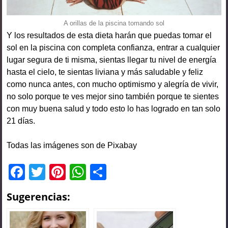
A orillas de la piscina tomando sol
Y los resultados de esta dieta harán que puedas tomar el
sol en la piscina con completa confianza, entrar a cualquier
lugar segura de ti misma, sientas llegar tu nivel de energía
hasta el cielo, te sientas liviana y más saludable y feliz
como nunca antes, con mucho optimismo y alegría de vivir,
no solo porque te ves mejor sino también porque te sientes
con muy buena salud y todo esto lo has logrado en tan solo
21 días.
Todas las imágenes son de Pixabay
F
T
Pi
W
C
a
wi
nt
h
o
Sugerencias:
c
tt
er
at
m
e
er
e
s
p