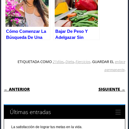
Cómo Comenzar La
Bajar De Peso Y
Búsqueda De Una
Adelgazar Sin
Buena Salud Y
Flacidez
Bienestar.
ETIQUETADA COMO
21días
,
Dieta
,
Ejercicios
. GUARDAR EL
enlace
permanente
.
NAVEGACIÓN DE ENTRADAS
← ANTERIOR
SIGUIENTE →
Últimas entradas
La satisfacción de lograr tus metas en la vida.