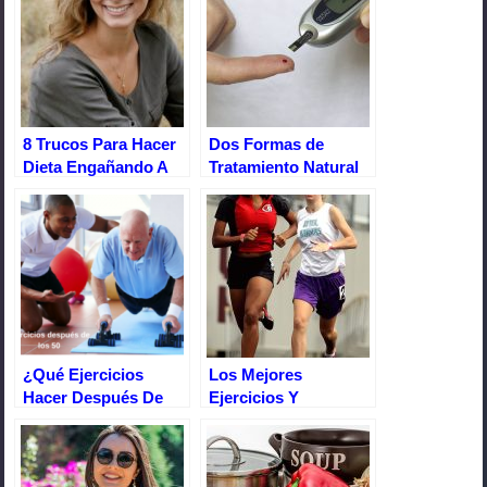
b
st
A
ar
o
p
tir
o
p
k
8 Trucos Para Hacer
Dos Formas de
Dieta Engañando A
Tratamiento Natural
Tu Estómago
Para Curar la
Diabetes
¿Qué Ejercicios
Los Mejores
Hacer Después De
Ejercicios Y
Los 50 Para Tener
Suplementos
Una Salud A Toda
Quemagrasas Para
Prueba?
Mujeres