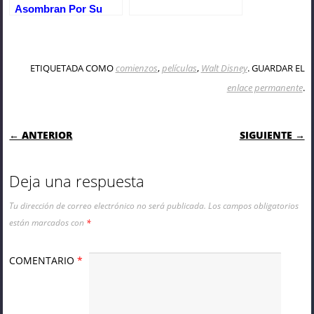
Asombran Por Su
Inteligencia.
ETIQUETADA COMO
comienzos
,
películas
,
Walt Disney
. GUARDAR EL
enlace permanente
.
NAVEGACIÓN DE ENTRADAS
← ANTERIOR
SIGUIENTE →
Deja una respuesta
Tu dirección de correo electrónico no será publicada.
Los campos obligatorios
están marcados con
*
COMENTARIO
*