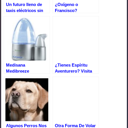
Un futuro lleno de
¿Oxígeno o
taxis eléctricos sin
Francisco?
conductor “El auto
fantástico está de
regreso”
Medisana
¿Tienes Espíritu
Medibreeze
Aventurero? Visita
Humidificador Por
Uyuni
Ultrasonidos,
Capacidad De 0.5
Litros
Algunos Perros Nos
Otra Forma De Volar