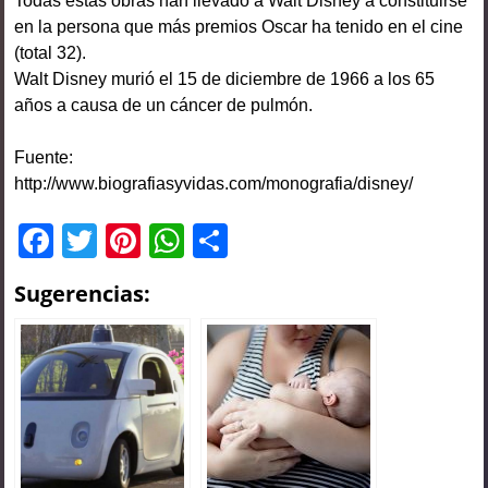
Todas estas obras han llevado a Walt Disney a constituirse
en la persona que más premios Oscar ha tenido en el cine
(total 32).
Walt Disney murió el 15 de diciembre de 1966 a los 65
años a causa de un cáncer de pulmón.
Fuente:
http://www.biografiasyvidas.com/monografia/disney/
F
T
Pi
W
C
a
wi
nt
h
o
Sugerencias:
c
tt
er
at
m
e
er
e
s
p
b
st
A
ar
o
p
tir
o
p
k