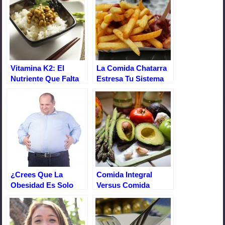
b
st
A
ar
o
p
tir
o
p
k
Vitamina K2: El
La Comida Chatarra
Nutriente Que Falta
Estresa Tu Sistema
En La Salud Del
Digestivo
Corazón Y De Los
Huesos
¿Crees Que La
Comida Integral
Obesidad Es Solo
Versus Comida
Por Comer Mucho?
Refinada