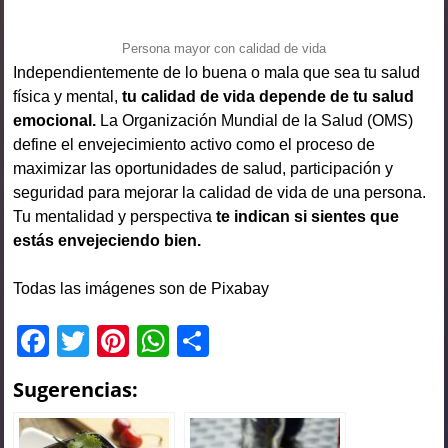
Persona mayor con calidad de vida
Independientemente de lo buena o mala que sea tu salud
física y mental,
tu calidad de vida depende de tu salud
emocional.
La Organización Mundial de la Salud (OMS)
define el envejecimiento activo como el proceso de
maximizar las oportunidades de salud, participación y
seguridad para mejorar la calidad de vida de una persona.
Tu mentalidad y perspectiva
te indican si sientes que
estás envejeciendo bien.
Todas las imágenes son de Pixabay
F
T
Pi
W
C
a
wi
nt
h
o
Sugerencias:
c
tt
er
at
m
e
er
e
s
p