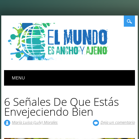
Menú principal
Saltar
MENU
al
contenido
6 Señales De Que Estás
Envejeciendo Bien
María Luisa (Luly) Morales
Deja un comentario