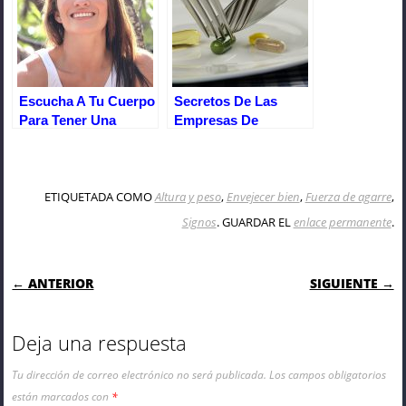
Escucha A Tu Cuerpo
Secretos De Las
Para Tener Una
Empresas De
Buena Salud
Pérdida De Peso Que
No Quieren Que
Sepas
ETIQUETADA COMO
Altura y peso
,
Envejecer bien
,
Fuerza de agarre
,
Signos
. GUARDAR EL
enlace permanente
.
NAVEGACIÓN DE ENTRADAS
← ANTERIOR
SIGUIENTE →
Deja una respuesta
Tu dirección de correo electrónico no será publicada.
Los campos obligatorios
están marcados con
*