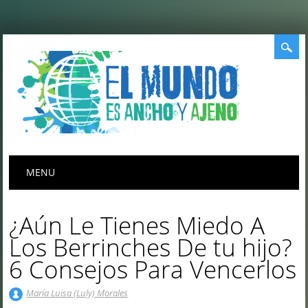
Menú principal
Saltar
MENU
al
contenido
¿Aún Le Tienes Miedo A
Los Berrinches De tu hijo?
6 Consejos Para Vencerlos
María Luisa (Luly) Morales