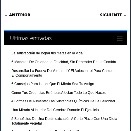
NAVEGACIÓN DE ENTRADAS
← ANTERIOR
SIGUIENTE →
Últimas entradas
La satisfacción de lograr tus metas en la vida.
5 Maneras De Obtener La Felicidad, Sin Depender De La Comida.
Desarrollar La Fuerza De Voluntad Y El Autocontrol Para Cambiar
El Comportamiento
6 Consejos Para Hacer Que El Miedo Sea Tu Amigo
Cómo Tus Creencias Erróneas Afectan Todo Lo Que Haces
4 Formas De Aumentar Las Sustancias Químicas De La Felicidad
Una Mirada Al Interior Del Cerebro Durante El Ejercicio
5 Beneficios De Una Desintoxicación A Corto Plazo Con Una Dieta
Totalmente Vegetal