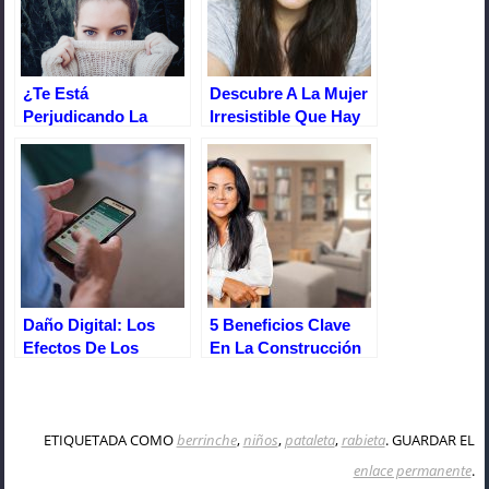
¿Te Está
Descubre A La Mujer
Perjudicando La
Irresistible Que Hay
Timidez? Véncela De
En Ti
Una Vez
Daño Digital: Los
5 Beneficios Clave
Efectos De Los
En La Construcción
Dispositivos
De Confianza En Si
Electrónicos En El
Mismo
Bienestar De Las
Personas
ETIQUETADA COMO
berrinche
,
niños
,
pataleta
,
rabieta
. GUARDAR EL
enlace permanente
.