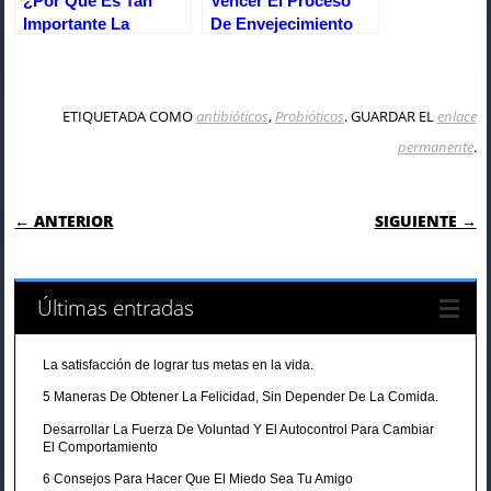
¿Por Qué Es Tan
Vencer El Proceso
Importante La
De Envejecimiento
Ingesta Adecuada De
Con 5 Consejos
Vitaminas?
Clave
ETIQUETADA COMO
antibióticos
,
Probióticos
. GUARDAR EL
enlace
permanente
.
NAVEGACIÓN DE ENTRADAS
← ANTERIOR
SIGUIENTE →
Últimas entradas
La satisfacción de lograr tus metas en la vida.
5 Maneras De Obtener La Felicidad, Sin Depender De La Comida.
Desarrollar La Fuerza De Voluntad Y El Autocontrol Para Cambiar
El Comportamiento
6 Consejos Para Hacer Que El Miedo Sea Tu Amigo