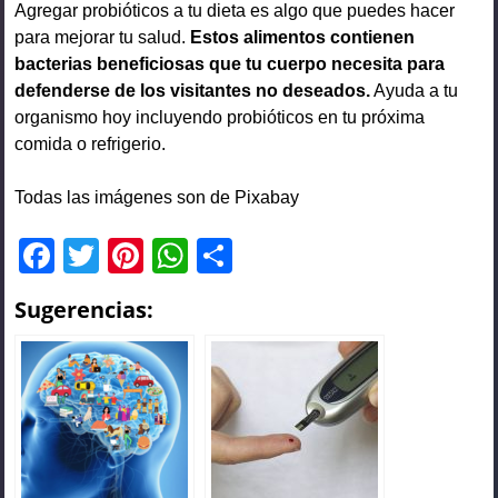
Agregar probióticos a tu dieta es algo que puedes hacer
para mejorar tu salud.
Estos alimentos contienen
bacterias beneficiosas que tu cuerpo necesita para
defenderse de los visitantes no deseados.
Ayuda a tu
organismo hoy incluyendo probióticos en tu próxima
comida o refrigerio.
Todas las imágenes son de Pixabay
F
T
Pi
W
C
a
wi
nt
h
o
Sugerencias:
c
tt
er
at
m
e
er
e
s
p
b
st
A
ar
o
p
tir
o
p