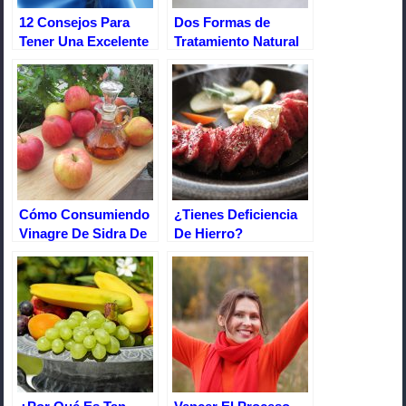
k
12 Consejos Para
Dos Formas de
Tener Una Excelente
Tratamiento Natural
memoria
Para Curar la
Diabetes
Cómo Consumiendo
¿Tienes Deficiencia
Vinagre De Sidra De
De Hierro?
Manzana Aumenté
Mis Defensas