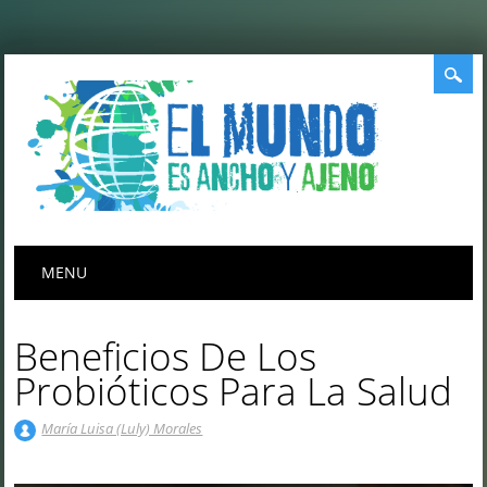
Menú principal
Saltar
MENU
al
contenido
Beneficios De Los
Probióticos Para La Salud
María Luisa (Luly) Morales