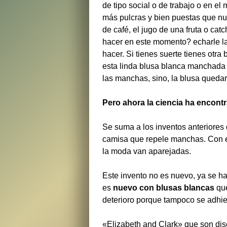
de tipo social o de trabajo o en 
más pulcras y bien puestas que nu
de café, el jugo de una fruta o ca
hacer en este momento? echarle l
hacer. Si tienes suerte tienes otr
esta linda blusa blanca manchada p
las manchas, sino, la blusa queda
Pero ahora la ciencia ha encont
Se suma a los inventos anteriores 
camisa que repele manchas. Con e
la moda van aparejadas.
Este invento no es nuevo, ya se ha
es
nuevo con blusas blancas
que
deterioro porque tampoco se adhier
«Elizabeth and Clark» que son di