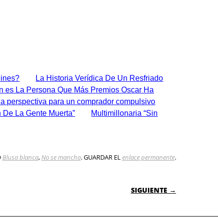
dines?
La Historia Verídica De Un Resfriado
n es La Persona Que Más Premios Oscar Ha
a perspectiva para un comprador compulsivo
n De La Gente Muerta”
Multimillonaria “Sin
O
Blusa blanca
,
No se mancha
. GUARDAR EL
enlace permanente
.
 ENTRADAS
SIGUIENTE →