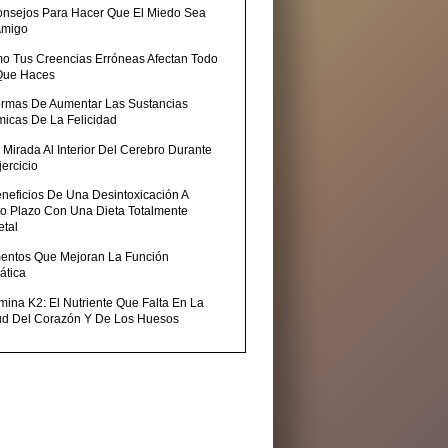
onsejos Para Hacer Que El Miedo Sea
Amigo
o Tus Creencias Erróneas Afectan Todo
Que Haces
ormas De Aumentar Las Sustancias
micas De La Felicidad
Mirada Al Interior Del Cerebro Durante
jercicio
eneficios De Una Desintoxicación A
to Plazo Con Una Dieta Totalmente
etal
mentos Que Mejoran La Función
ática
mina K2: El Nutriente Que Falta En La
ud Del Corazón Y De Los Huesos