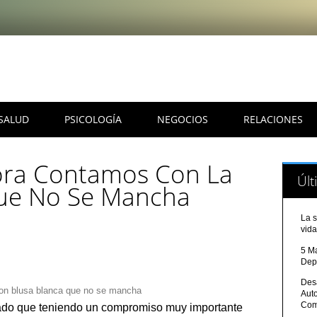
SALUD
PSICOLOGÍA
NEGOCIOS
RELACIONES
hora Contamos Con La
Últ
Que No Se Mancha
La s
vida
5 M
Dep
Desa
on blusa blanca que no se mancha
Aut
Com
ado que teniendo un compromiso muy importante