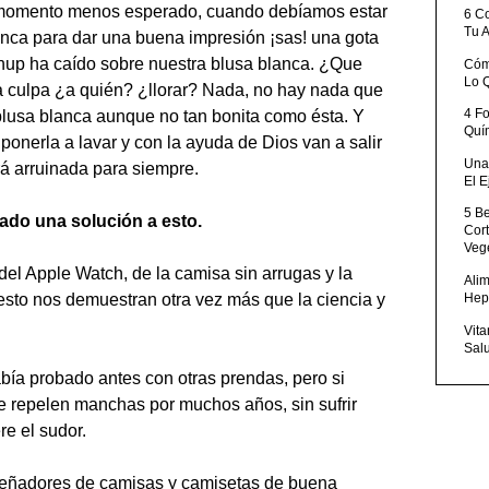
el momento menos esperado, cuando debíamos estar
6 C
Tu 
nca para dar una buena impresión ¡sas! una gota
tchup ha caído sobre nuestra blusa blanca. ¿Que
Cóm
Lo 
a culpa ¿a quién? ¿llorar? Nada, no hay nada que
4 F
a blusa blanca aunque no tan bonita como ésta. Y
Quí
onerla a lavar y con la ayuda de Dios van a salir
Una 
rá arruinada para siempre.
El E
5 B
rado una solución a esto.
Cor
Veg
del Apple Watch, de la camisa sin arrugas y la
Ali
Hep
sto nos demuestran otra vez más que la ciencia y
Vita
Sal
bía probado antes con otras prendas, pero si
 repelen manchas por muchos años, sin sufrir
e el sudor.
señadores de camisas y camisetas de buena