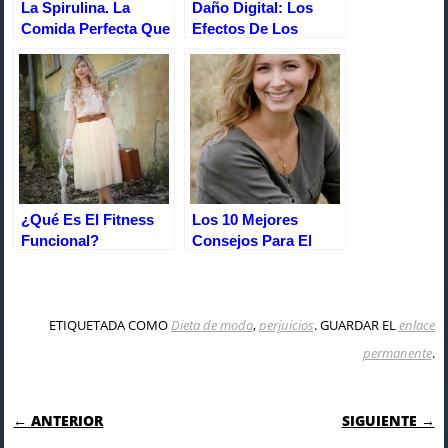
La Spirulina. La
Daño Digital: Los
Comida Perfecta Que
Efectos De Los
Nos Da La
Dispositivos
Naturaleza
Electrónicos En El
Bienestar De Las
Personas
¿Qué Es El Fitness
Los 10 Mejores
Funcional?
Consejos Para El
Bienestar Mental
ETIQUETADA COMO
Dieta de moda
,
perjuicios
. GUARDAR EL
enlace
permanente
.
NAVEGACIÓN DE ENTRADAS
← ANTERIOR
SIGUIENTE →