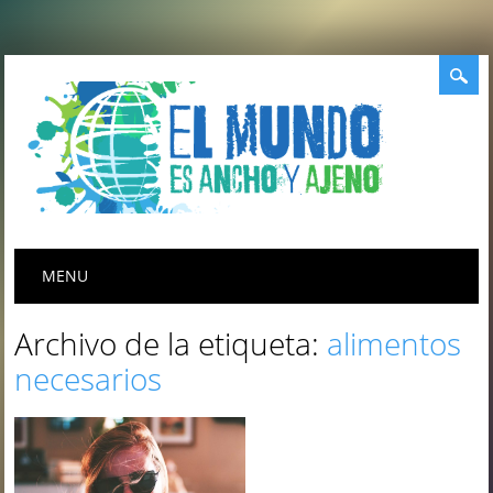
Menú principal
Saltar
MENU
al
contenido
Archivo de la etiqueta:
alimentos
necesarios