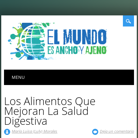
Menú principal
Saltar
MENU
al
contenido
Los Alimentos Que
Mejoran La Salud
Digestiva
María Luisa (Luly) Morales
Deja un comentario