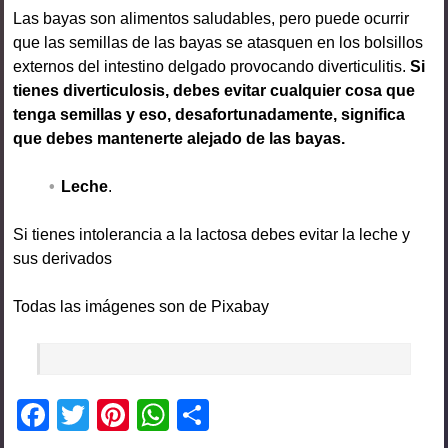
Las bayas son alimentos saludables, pero puede ocurrir
que las semillas de las bayas se atasquen en los bolsillos
externos del intestino delgado provocando diverticulitis.
Si
tienes diverticulosis, debes evitar cualquier cosa que
tenga semillas y eso, desafortunadamente, significa
que debes mantenerte alejado de las bayas.
Leche
.
Si tienes intolerancia a la lactosa debes evitar la leche y
sus derivados
Todas las imágenes son de Pixabay
F
T
Pi
W
C
a
wi
nt
h
o