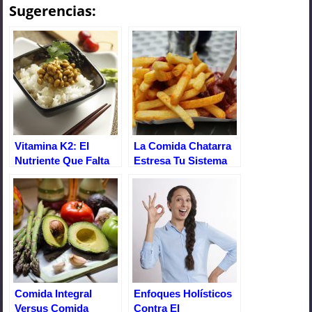
Sugerencias:
c
tt
er
at
m
e
er
e
s
p
b
st
A
ar
o
p
tir
o
p
k
Vitamina K2: El
La Comida Chatarra
Nutriente Que Falta
Estresa Tu Sistema
En La Salud Del
Digestivo
Corazón Y De Los
Huesos
Comida Integral
Enfoques Holísticos
Versus Comida
Contra El