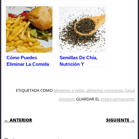
Refinada
Envejecimiento
Cómo Puedes
Semillas De Chía,
Eliminar La Comida
Nutrición Y
Chatarra De Tu Dieta
Beneficios Para La
Y Convertirte En Una
Salud
Persona Saludable.
ETIQUETADA COMO
alimentos a evitar
,
alimentos necesarios
,
Salud
digestiva
. GUARDAR EL
enlace permanente
.
NAVEGACIÓN DE ENTRADAS
← ANTERIOR
SIGUIENTE →