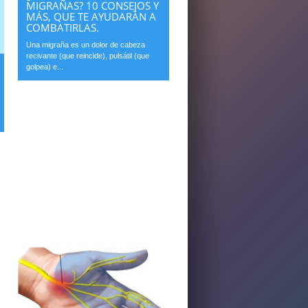
MIGRAÑAS? 10 CONSEJOS Y
MÁS, QUE TE AYUDARÁN A
COMBATIRLAS.
Una migraña es un dolor de cabeza
recivante (que reincide), pulsátil (que
golpea) e...