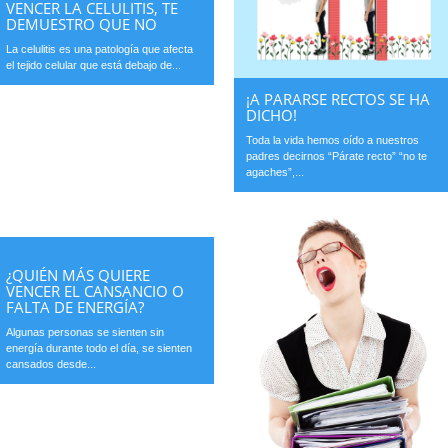
VENCER LA CELULITIS, TE
DEMUESTRO QUE NO
La celulitis es una patología que afecta
el tejido celular que está debajo de...
¡A PARARSE RECTOS SE HA
DICHO!
Toda la vida hemos oído a nuestros
padres decirnos “Párate recto” “no te
agaches”,...
¿QUIÉN MÁS QUIERE
VENCER EL CANSANCIO O
FALTA DE ENERGÍA?
Algunas personas se sienten sin
energía durante todo el día, se sienten
cansados desde...