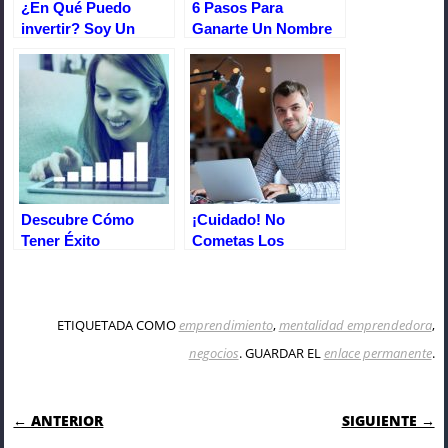
¿En Qué Puedo
6 Pasos Para
invertir? Soy Un
Ganarte Un Nombre
Principiante
En Internet. El Blog
Descubre Cómo
¡Cuidado! No
Tener Éxito
Cometas Los
Empresarial Con
Mismos Errores Que
Inteligencia
Los Emprendedores
Emocional
Inexpertos
ETIQUETADA COMO
emprendimiento
,
mentalidad emprendedora
,
negocios
. GUARDAR EL
enlace permanente
.
NAVEGACIÓN DE ENTRADAS
← ANTERIOR
SIGUIENTE →