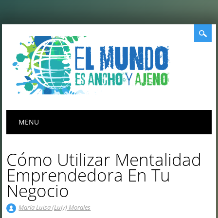
Menú principal
Saltar
MENU
al
contenido
Cómo Utilizar Mentalidad
Emprendedora En Tu
Negocio
María Luisa (Luly) Morales