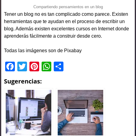
Compartiendo pensamientos en un blog
Tener un blog no es tan complicado como parece. Existen
herramientas que te ayudan en el proceso de escribir un
blog. Además existen excelentes cursos en Internet donde
aprenderás fácilmente a construir desde cero.
Todas las imágenes son de Pixabay
F
T
Pi
W
C
a
wi
nt
h
o
Sugerencias:
c
tt
er
at
m
e
er
e
s
p
b
st
A
ar
o
p
tir
o
p
k