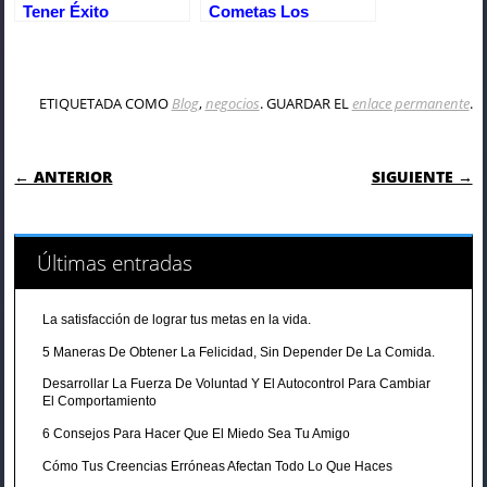
Tener Éxito
Cometas Los
Empresarial Con
Mismos Errores Que
Inteligencia
Los Emprendedores
Emocional
Inexpertos
ETIQUETADA COMO
Blog
,
negocios
. GUARDAR EL
enlace permanente
.
NAVEGACIÓN DE ENTRADAS
← ANTERIOR
SIGUIENTE →
Últimas entradas
La satisfacción de lograr tus metas en la vida.
5 Maneras De Obtener La Felicidad, Sin Depender De La Comida.
Desarrollar La Fuerza De Voluntad Y El Autocontrol Para Cambiar
El Comportamiento
6 Consejos Para Hacer Que El Miedo Sea Tu Amigo
Cómo Tus Creencias Erróneas Afectan Todo Lo Que Haces