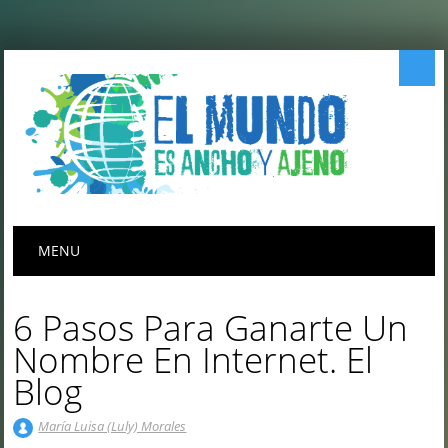
Menú principal
Saltar
MENU
al
contenido
6 Pasos Para Ganarte Un
Nombre En Internet. El
Blog
María Luisa (Luly) Morales