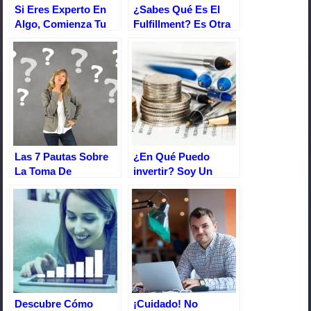
Si Eres Experto En
¿Sabes Qué Es El
Algo, Comienza Tu
Fulfillment? Es Otra
Propio Infoproducto
Alternativa Para Los
Y Gana Dinero
Negocios
Las 7 Pautas Sobre
¿En Qué Puedo
La Toma De
invertir? Soy Un
Decisiones Que Te
Principiante
Salvarán De La Ruina
Descubre Cómo
¡Cuidado! No