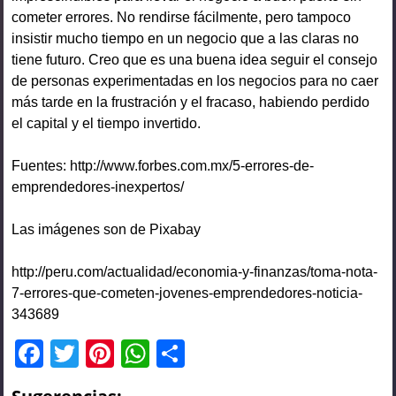
cometer errores. No rendirse fácilmente, pero tampoco
insistir mucho tiempo en un negocio que a las claras no
tiene futuro. Creo que es una buena idea seguir el consejo
de personas experimentadas en los negocios para no caer
más tarde en la frustración y el fracaso, habiendo perdido
el capital y el tiempo invertido.
Fuentes: http://www.forbes.com.mx/5-errores-de-
emprendedores-inexpertos/
Las imágenes son de Pixabay
http://peru.com/actualidad/economia-y-finanzas/toma-nota-
7-errores-que-cometen-jovenes-emprendedores-noticia-
343689
F
T
Pi
W
C
a
wi
nt
h
o