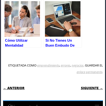
En Internet. El Blog
Cómo Utilizar
Si No Tienes Un
Mentalidad
Buen Embudo De
Emprendedora En Tu
Ventas Te
Negocio
Arrepentirás
Después
ETIQUETADA COMO
emprendimiento
,
errores
,
negocios
. GUARDAR EL
enlace permanente
.
NAVEGACIÓN DE ENTRADAS
← ANTERIOR
SIGUIENTE →