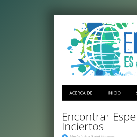
Menú principal
Saltar
ACERCA DE
INICIO
al
contenido
Encontrar Espe
Inciertos
María Luisa (Luly) Morales