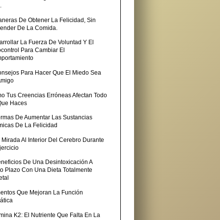
.
aneras De Obtener La Felicidad, Sin
ender De La Comida.
rrollar La Fuerza De Voluntad Y El
ocontrol Para Cambiar El
portamiento
onsejos Para Hacer Que El Miedo Sea
Amigo
o Tus Creencias Erróneas Afectan Todo
Que Haces
ormas De Aumentar Las Sustancias
micas De La Felicidad
Mirada Al Interior Del Cerebro Durante
jercicio
eneficios De Una Desintoxicación A
to Plazo Con Una Dieta Totalmente
etal
mentos Que Mejoran La Función
ática
mina K2: El Nutriente Que Falta En La