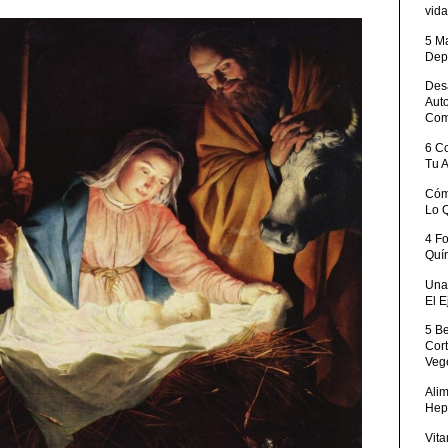
vida
5 M
Dep
Desa
Aut
Com
6 C
Tu 
Cóm
Lo 
4 F
Quí
Una 
El E
5 B
Cor
Veg
Ali
Hep
Vita