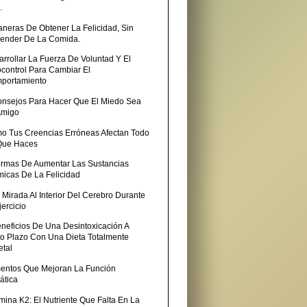
.
aneras De Obtener La Felicidad, Sin
ender De La Comida.
rrollar La Fuerza De Voluntad Y El
ocontrol Para Cambiar El
portamiento
onsejos Para Hacer Que El Miedo Sea
Amigo
o Tus Creencias Erróneas Afectan Todo
Que Haces
ormas De Aumentar Las Sustancias
micas De La Felicidad
Mirada Al Interior Del Cerebro Durante
jercicio
eneficios De Una Desintoxicación A
to Plazo Con Una Dieta Totalmente
etal
mentos Que Mejoran La Función
ática
mina K2: El Nutriente Que Falta En La