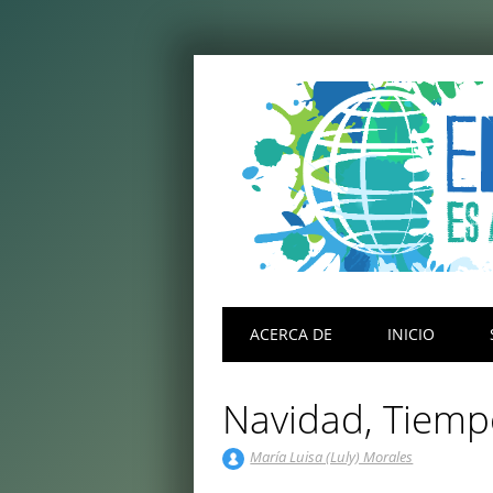
Menú principal
Saltar
ACERCA DE
INICIO
al
contenido
Navidad, Tiemp
María Luisa (Luly) Morales