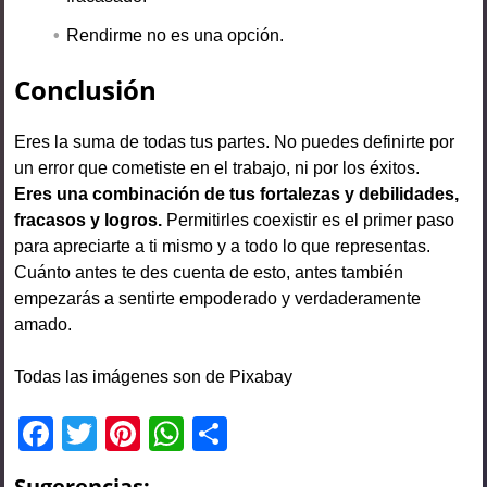
Rendirme no es una opción.
Conclusión
Eres la suma de todas tus partes. No puedes definirte por
un error que cometiste en el trabajo, ni por los éxitos.
Eres una combinación de tus fortalezas y debilidades,
fracasos y logros.
Permitirles coexistir es el primer paso
para apreciarte a ti mismo y a todo lo que representas.
Cuánto antes te des cuenta de esto, antes también
empezarás a sentirte empoderado y verdaderamente
amado.
Todas las imágenes son de Pixabay
F
T
Pi
W
C
a
wi
nt
h
o
Sugerencias: