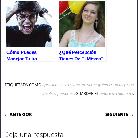
Cómo Puedes
¿Qué Percepción
Manejar Tu Ira
Tienes De Ti Misma?
La Autoestima
ETIQUETADA COMO
apreciarse a si mismo
,
no saber quien es
,
percepción
de otras personas
. GUARDAR EL
enlace permanente
.
NAVEGACIÓN DE ENTRADAS
← ANTERIOR
SIGUIENTE →
Deja una respuesta