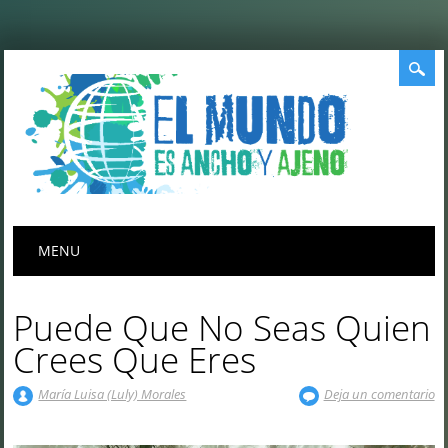
Menú principal
Saltar
MENU
al
contenido
Puede Que No Seas Quien
Crees Que Eres
María Luisa (Luly) Morales
Deja un comentario