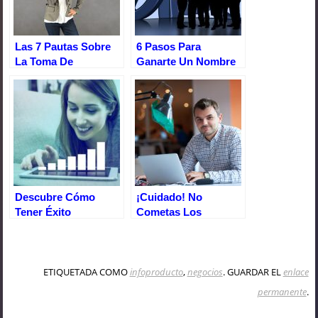
Las 7 Pautas Sobre
6 Pasos Para
La Toma De
Ganarte Un Nombre
Decisiones Que Te
En Internet. El Blog
Salvarán De La Ruina
Descubre Cómo
¡Cuidado! No
Tener Éxito
Cometas Los
Empresarial Con
Mismos Errores Que
Inteligencia
Los Emprendedores
Emocional
Inexpertos
ETIQUETADA COMO
infoproducto
,
negocios
. GUARDAR EL
enlace
permanente
.