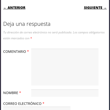
NAVEGACIÓN DE ENTRADAS
← ANTERIOR
SIGUIENTE →
Deja una respuesta
Tu dirección de correo electrónico no será publicada.
Los campos obligatorios
están marcados con
*
COMENTARIO
*
NOMBRE
*
CORREO ELECTRÓNICO
*