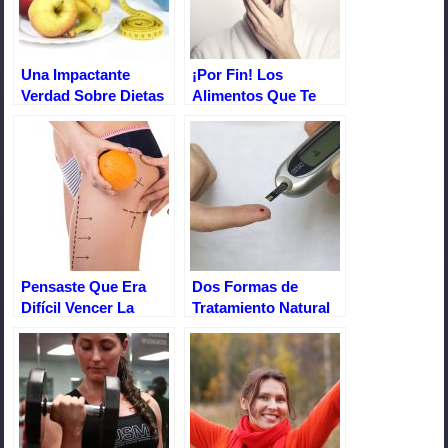
o
p
k
Una Impactante
¡Por Fin! Los
Verdad Sobre Dietas
Alimentos Que Te
Y Ejercicios
Librarán Del
Insomnio
Pensaste Que Era
Dos Formas de
Difícil Vencer La
Tratamiento Natural
Celulitis, Te
Para Curar la
Demuestro Que No
Diabetes