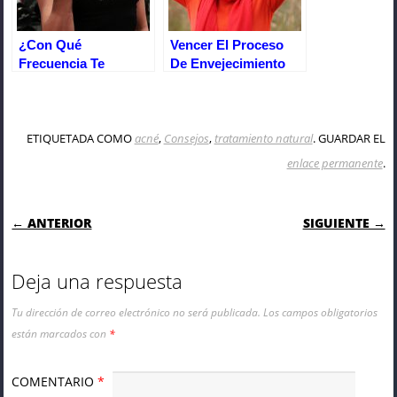
¿Con Qué
Vencer El Proceso
Frecuencia Te
De Envejecimiento
Desafías A Ti Mismo?
Con 5 Consejos
Clave
ETIQUETADA COMO
acné
,
Consejos
,
tratamiento natural
. GUARDAR EL
enlace permanente
.
NAVEGACIÓN DE ENTRADAS
← ANTERIOR
SIGUIENTE →
Deja una respuesta
Tu dirección de correo electrónico no será publicada.
Los campos obligatorios
están marcados con
*
COMENTARIO
*