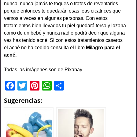
nunca, nunca jamás te toques o trates de reventarlos
porque entonces te quedarán esas feas cicatrices que
vemos a veces en algunas personas. Con estos
tratamientos bien llevados tu piel quedará tersa y lozana
como de un bebé y nunca nadie podrá decir que alguna
vez has tenido acné. Si con estos tratamientos caseros
el acné no ha cedido consulta el libro
Milagro para el
acné.
Todas las imágenes son de Pixabay
F
T
Pi
W
C
a
wi
nt
h
o
Sugerencias:
c
tt
er
at
m
e
er
e
s
p
b
st
A
ar
o
p
tir